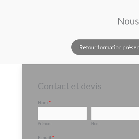
Nous 
Retour formation présen
Contact et devis
Nom
*
Prénom
Nom
E-mail
*