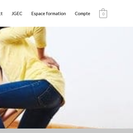
ct
JGEC
Espace formation
Compte
0