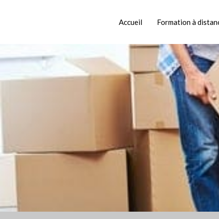
Accueil
Gestes et postures
Aller
au
Accueil
Formation à distan
contenu