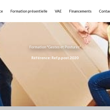
ce
Formation présentielle
VAE
Financements
Conta
Formation "Gestes et Postures"
Référence: Ref.p.post.2020