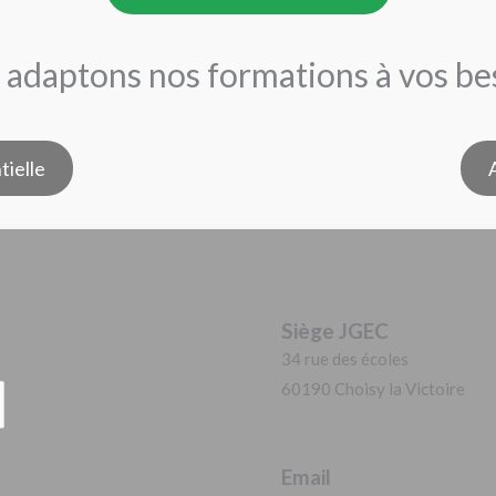
adaptons nos formations à vos be
tielle
Siège JGEC
34 rue des écoles
60190 Choisy la Victoire
Email