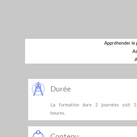
Appréhender le 
As
A
Durée
La formation dure 2 journées soit 1
heures.
Contenu