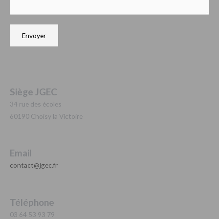
Envoyer
Siège JGEC
34 rue des écoles
60190 Choisy la Victoire
Email
contact@jgec.fr
Téléphone
03 64 53 93 79