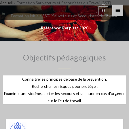
Accueil
Formation Sauveteurs et Secouristes du Travail (SST)
Aller
Menu
0
au
Formation initiale SST "Sauveteurs et Secouristes du Travail"
contenu
princi
Référence: Ref.p.sst.2020
Objectifs pédagogiques
Connaître les principes de base de la prévention.
Rechercher les risques pour protéger.
Examiner une victime, alerter les secours et secourir en cas d’urgence
sur le lieu de travail.