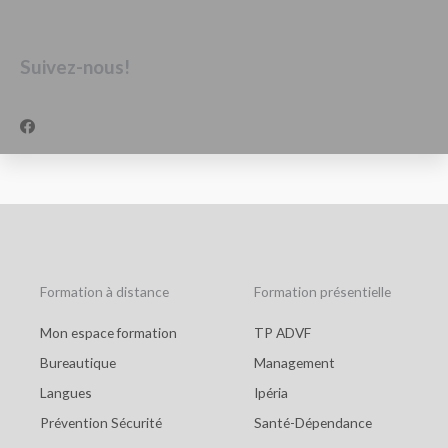
Suivez-nous!
F
a
c
e
b
o
o
k
Formation à distance
Formation présentielle
Mon espace formation
TP ADVF
Bureautique
Management
Langues
Ipéria
Prévention Sécurité
Santé-Dépendance