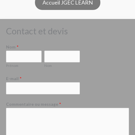
Accueil JGEC LEARN
Contact et devis
Nom
*
Prénom
Nom
E-mail
*
Commentaire ou message
*