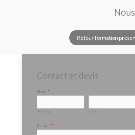
Nous 
Retour formation présen
Contact et devis
Nom
*
Prénom
Nom
E-mail
*