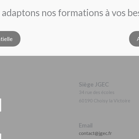
adaptons nos formations à vos be
tielle
Siège JGEC
34 rue des écoles
60190 Choisy la Victoire
Email
contact@jgec.fr