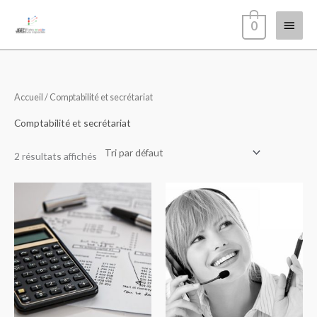
Aller
Menu
0
au
contenu
princi
Accueil
/ Comptabilité et secrétariat
Comptabilité et secrétariat
2 résultats affichés