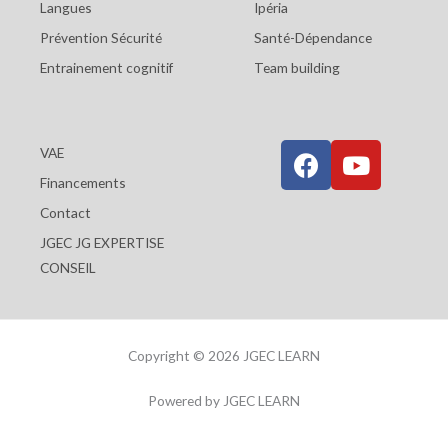
Langues
Ipéria
Prévention Sécurité
Santé-Dépendance
Entrainement cognitif
Team building
F
Y
VAE
a
o
Financements
c
u
Contact
e
t
JGEC JG EXPERTISE
b
u
CONSEIL
o
b
o
e
k
Copyright © 2026 JGEC LEARN
Powered by JGEC LEARN